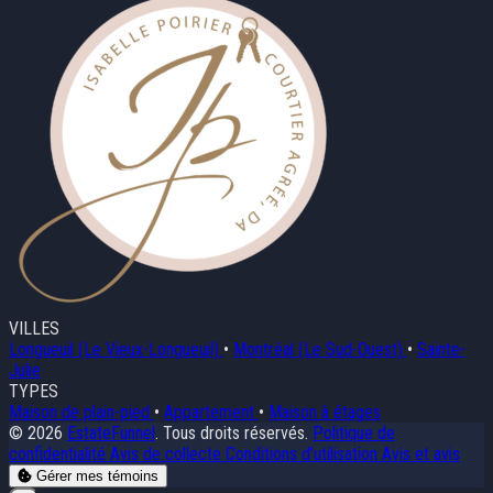
VILLES
Longueuil (Le Vieux-Longueuil)
•
Montréal (Le Sud-Ouest)
•
Sainte-
Julie
TYPES
Maison de plain-pied
•
Appartement
•
Maison à étages
© 2026
EstateFunnel
. Tous droits réservés.
Politique de
confidentialité
Avis de collecte
Conditions d’utilisation
Avis et avis
Gérer mes témoins