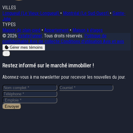
VILLES
Longueuil (Le Vieux-Longueuil)
•
Montréal (Le Sud-Ouest)
•
Sainte-
Julie
TYPES
Maison de plain-pied
•
Appartement
•
Maison à étages
© 2026
EstateFunnel
. Tous droits réservés.
Politique de
confidentialité
Avis de collecte
Conditions d’utilisation
Avis et avis
Gérer mes témoins
Close
✕
Restez informé sur le marché immobilier !
Abonnez-vous à ma newsletter pour recevoir les nouvelles du jour.
Envoyer