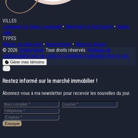
VILLES
Longueuil (Le Vieux-Longueuil)
•
Montréal (Le Sud-Ouest)
•
Sainte-
Julie
TYPES
Maison de plain-pied
•
Appartement
•
Maison à étages
© 2026
EstateFunnel
. Tous droits réservés.
Politique de
confidentialité
Avis de collecte
Conditions d’utilisation
Avis et avis
Gérer mes témoins
Close
✕
Restez informé sur le marché immobilier !
Abonnez-vous à ma newsletter pour recevoir les nouvelles du jour.
Envoyer